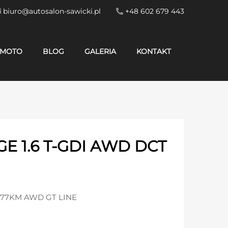
biuro@autosalon-sawicki.pl
+48 602 679 443
MOTO
BLOG
GALERIA
KONTAKT
E 1.6 T-GDI AWD DCT
 177KM AWD GT LINE