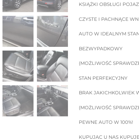
KSIĄŻKI OBSŁUGI POJA
CZYSTE I PACHNĄCE W
AUTO W IDEALNYM STAN
BEZWYPADKOWY
(MOŻLIWOŚĆ SPRAWDZEN
STAN PERFEKCYJNY
BRAK JAKICHKOLWIEK 
(MOŻLIWOŚĆ SPRAWDZEN
PEWNE AUTO W 100%!
KUPUJĄC U NAS KUPUJE