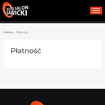
Home
»
Płatność
P
łatność